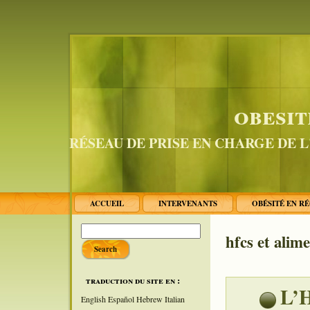
obesit
RÉSEAU DE PRISE EN CHARGE DE 
ACCUEIL
INTERVENANTS
OBÉSITÉ EN R
hfcs et alime
traduction du site en :
L’H
English
Español
Hebrew
Italian