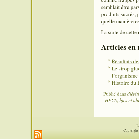
semblait être par
produits sucrés,
quelle manière ce
La suite de cet
Articles en
Résultats de
Le sirop glu
l’organisme 
Histoire du
Publié dans
diétét
HFCS
,
hfcs et al
L
Copyright 