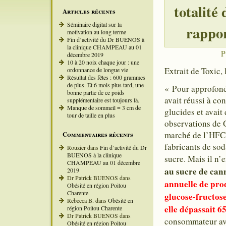
totalité 
Articles récents
Séminaire digital sur la
rappor
motivation au long terme
Fin d’activité du Dr BUENOS à
la clinique CHAMPEAU au 01
P
décembre 2019
10 à 20 noix chaque jour : une
Extrait de Toxic
ordonnance de longue vie
Résultat des fêtes : 600 grammes
de plus. Et 6 mois plus tard, une
« Pour approfondi
bonne partie de ce poids
avait réussi à co
supplémentaire est toujours là.
Manque de sommeil = 3 cm de
glucides et avait
tour de taille en plus
observations de G
Commentaires récents
marché de l’HFCS 
fabricants de sod
Rouzier
dans
Fin d’activité du Dr
BUENOS à la clinique
sucre. Mais il n’e
CHAMPEAU au 01 décembre
au sucre de cann
2019
Dr Patrick BUENOS
dans
annuelle de pro
Obésité en région Poitou
Charente
glucose-fructose
Rebecca B.
dans
Obésité en
elle dépassait 6
région Poitou Charente
Dr Patrick BUENOS
dans
consommateur ava
Obésité en région Poitou