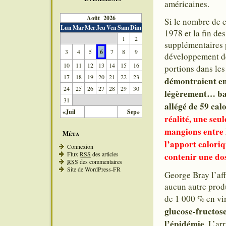
américaines.
Août 2026
Si le nombre de 
Lun
Mar
Mer
Jeu
Ven
Sam
Dim
1978 et la fin des
1
2
supplémentaires p
3
4
5
6
7
8
9
développement des
10
11
12
13
14
15
16
portions dans les
17
18
19
20
21
22
23
démontraient en 
24
25
26
27
28
29
30
légèrement… bai
31
allégé de 59 cal
«Juil
Sep»
réalité, une seu
mangions entre l
Méta
l’apport caloriq
Connexion
Flux
RSS
des articles
contenir une d
RSS
des commentaires
Site de WordPress-FR
George Bray l’aff
aucun autre prod
de 1 000 % en vi
glucose-fructose
l’épidémie
. L’ar