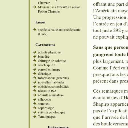
Charente
offrant une part 
Myriam
dans
Obésité en région
l’Américain moye
Poitou Charente
Une progression r
Liens
l’entrée en jeu 
tout juste 292 g
site de la haute autorité de santé
(HAS)
ne pouvait expliq
Catégories
Sans que person
activité physique
gangrené toute 
bien être
plus largement, t
chirurgie de l'obésité
coach sportif
Comme l’écrivait
conseil en image
presque tous les
diététique
Informations générales
présent dans pres
nouvelles habitudes
obésité et comorbidités
Ces remarques me 
reseau ROSA
sécurité alimentaire
économistes d’Ha
silhouette
Shapiro appartien
sommeil
sophrologie
pas de l’explicat
suivi psychologique
que l’arrivée de 
Temoignages
des bouleversemen
Evénements