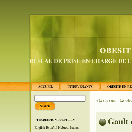
obesit
RÉSEAU DE PRISE EN CHARGE DE 
ACCUEIL
INTERVENANTS
OBÉSITÉ EN R
«
Le slip sans… Les odeu
Gault 
traduction du site en :
English
Español
Hebrew
Italian