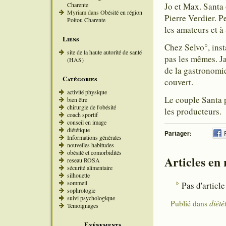
Charente
Jo et Max. Santa 
Myriam
dans
Obésité en région
Pierre Verdier. Pet
Poitou Charente
les amateurs et à
Liens
Chez Selvo°, inst
site de la haute autorité de santé
pas les mêmes. J
(HAS)
de la gastronomie
Catégories
couvert.
activité physique
Le couple Santa 
bien être
chirurgie de l'obésité
les producteurs.
coach sportif
conseil en image
diététique
Partager:
Informations générales
nouvelles habitudes
obésité et comorbidités
Articles en
reseau ROSA
sécurité alimentaire
silhouette
sommeil
Pas d'article
sophrologie
suivi psychologique
Publié dans
diété
Temoignages
Evénements