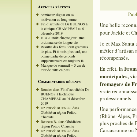
Articles récents
Publ
Séminaire digital sur la
motivation au long terme
Fin d’activité du Dr BUENOS à
Une belle reconn
la clinique CHAMPEAU au 01
pour Jackie et Ch
décembre 2019
10 à 20 noix chaque jour : une
ordonnance de longue vie
Jo et Max Santa a
Résultat des fêtes : 600 grammes
métier d’artisan 
de plus. Et 6 mois plus tard, une
bonne partie de ce poids
récompensés.
supplémentaire est toujours là.
Manque de sommeil = 3 cm de
la Froma
En effet,
tour de taille en plus
municipales, vie
Commentaires récents
fromagers de F
Rouzier
dans
Fin d’activité du Dr
vraie reconnaissa
BUENOS à la clinique
professionnels.
CHAMPEAU au 01 décembre
2019
Dr Patrick BUENOS
dans
Une performance, 
Obésité en région Poitou
(Rhône-Alpes, Pr
Charente
Rebecca B.
dans
Obésité en
plus proches de B
région Poitou Charente
Carcassonne ou 
Dr Patrick BUENOS
dans
Obésité en région Poitou