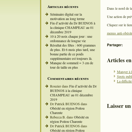
Articles récents
Dans le nord de la
Séminaire digital sur la
Une action de prév
motivation au long terme
Fin d’activité du Dr BUENOS à
Cliquez sur le lie
la clinique CHAMPEAU au 01
décembre 2019
menus anti-obésité
10 à 20 noix chaque jour : une
ordonnance de longue vie
Partager:
Résultat des fêtes : 600 grammes
de plus. Et 6 mois plus tard, une
bonne partie de ce poids
supplémentaire est toujours là.
Articles e
Manque de sommeil = 3 cm de
tour de taille en plus
Manger à la
Spots publ
Commentaires récents
La difficil
Rouzier
dans
Fin d’activité du Dr
BUENOS à la clinique
CHAMPEAU au 01 décembre
2019
Dr Patrick BUENOS
dans
Laisser un
Obésité en région Poitou
Charente
Rebecca B.
dans
Obésité en
région Poitou Charente
Dr Patrick BUENOS
dans
Obésité en région Poitou