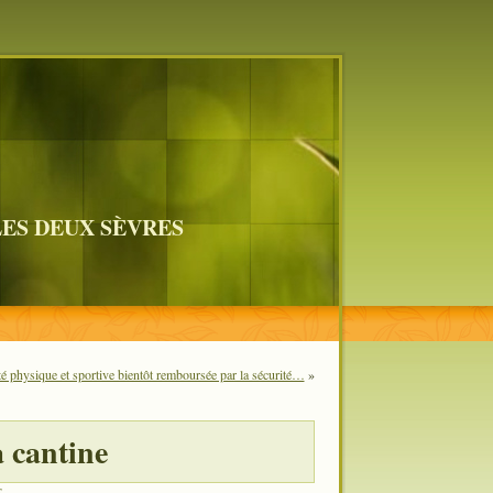
LES DEUX SÈVRES
té physique et sportive bientôt remboursée par la sécurité…
»
a cantine
S