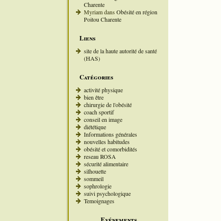
Charente
Myriam
dans
Obésité en région
Poitou Charente
Liens
site de la haute autorité de santé
(HAS)
Catégories
activité physique
bien être
chirurgie de l'obésité
coach sportif
conseil en image
diététique
Informations générales
nouvelles habitudes
obésité et comorbidités
reseau ROSA
sécurité alimentaire
silhouette
sommeil
sophrologie
suivi psychologique
Temoignages
Evénements