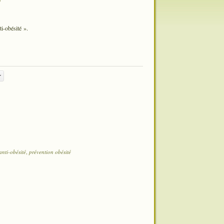
i-obésité ».
r
nti-obésité
,
prévention obésité