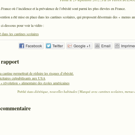
 France où l’incidence et la prévalence de l’obésité sont parmi les plus élevées en France.
ention a été mise en place dans les cantines scolaires, qui proposent désormais des « menus ant
n ci-dessous pour voir la vidéo :
 dans les cantines scolaires
Facebook
Twitter
Google +1
Email
Imprime
n rapport
 cantine permettrait de réduire les risques d’obésité.
icitaires culpabilisants aux USA
e « révolution » alimentaire des écoles américaines
Publié dans
diététique
,
nouvelles habitudes
|
Marqué avec
cantines scolaires
,
menus a
 commentaire