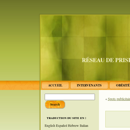
RÉSEAU DE PRIS
ACCUEIL
INTERVENANTS
OBÉSIT
«
Spots publicita
traduction du site en :
English
Español
Hebrew
Italian