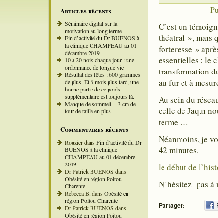
Pu
Articles récents
Séminaire digital sur la
C’est un témoigna
motivation au long terme
théatral », mais
Fin d’activité du Dr BUENOS à
la clinique CHAMPEAU au 01
forteresse » aprè
décembre 2019
essentielles : le
10 à 20 noix chaque jour : une
ordonnance de longue vie
transformation d
Résultat des fêtes : 600 grammes
au fur et à mesur
de plus. Et 6 mois plus tard, une
bonne partie de ce poids
supplémentaire est toujours là.
Au sein du résea
Manque de sommeil = 3 cm de
celle de Jaqui nou
tour de taille en plus
terme …
Commentaires récents
Néanmoins, je vou
Rouzier
dans
Fin d’activité du Dr
42 minutes.
BUENOS à la clinique
CHAMPEAU au 01 décembre
2019
le début de l’his
Dr Patrick BUENOS
dans
Obésité en région Poitou
N’hésitez pas à n
Charente
Rebecca B.
dans
Obésité en
région Poitou Charente
Partager:
Dr Patrick BUENOS
dans
Obésité en région Poitou