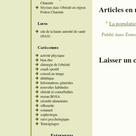
Charente
Articles en
Myriam
dans
Obésité en région
Poitou Charente
La populati
Liens
site de la haute autorité de santé
Publié dans
Temo
(HAS)
Catégories
activité physique
Laisser un
bien être
chirurgie de l'obésité
coach sportif
conseil en image
diététique
Informations générales
nouvelles habitudes
obésité et comorbidités
reseau ROSA
sécurité alimentaire
silhouette
sommeil
sophrologie
suivi psychologique
Temoignages
Evénements