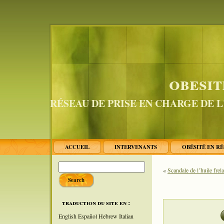
obesit
RÉSEAU DE PRISE EN CHARGE DE 
ACCUEIL
INTERVENANTS
OBÉSITÉ EN R
«
Scandale de l’huile frela
traduction du site en :
English
Español
Hebrew
Italian