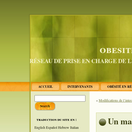
obesit
RÉSEAU DE PRISE EN CHARGE DE 
ACCUEIL
INTERVENANTS
OBÉSITÉ EN R
«
Modifications de l’intes
Un mas
traduction du site en :
English
Español
Hebrew
Italian