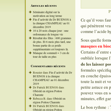
Articles récents
P
Séminaire digital sur la
motivation au long terme
Ce qu’il vous fau
Fin d’activité du Dr BUENOS à
la clinique CHAMPEAU au 01
qui pénètrent vra
décembre 2019
10 à 20 noix chaque jour : une
comme l’acide hy
ordonnance de longue vie
Résultat des fêtes : 600 grammes
Sous quelle forme
de plus. Et 6 mois plus tard, une
masques en bioc
bonne partie de ce poids
supplémentaire est toujours là.
Certains d’entre
Manque de sommeil = 3 cm de
tour de taille en plus
oubliée lorsque l
de les laisser p
Commentaires récents
formules spécifiq
Rouzier
dans
Fin d’activité du Dr
en couche épaisse
BUENOS à la clinique
CHAMPEAU au 01 décembre
toute la nuit et v
2019
petite astuce en 
Dr Patrick BUENOS
dans
Obésité en région Poitou
pouvez vous en s
Charente
minutes, effet gar
Rebecca B.
dans
Obésité en
région Poitou Charente
Dr Patrick BUENOS
dans
Le bon rythme : T
Obésité en région Poitou