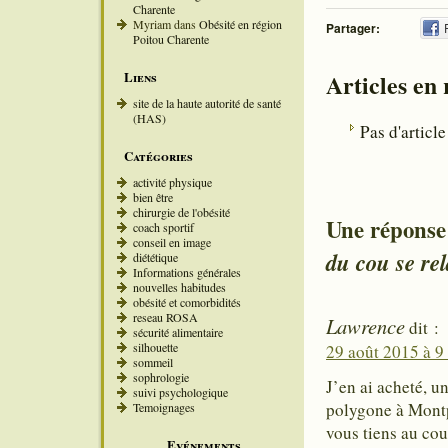
Charente
Myriam
dans
Obésité en région
Partager:
Poitou Charente
Liens
Articles en
site de la haute autorité de santé
(HAS)
Pas d'article
Catégories
activité physique
bien être
chirurgie de l'obésité
Une réponse
coach sportif
conseil en image
du cou se re
diététique
Informations générales
nouvelles habitudes
obésité et comorbidités
reseau ROSA
Lawrence
dit :
sécurité alimentaire
silhouette
29 août 2015 à 9
sommeil
sophrologie
J’en ai acheté, u
suivi psychologique
polygone à Montp
Temoignages
vous tiens au cou
Evénements