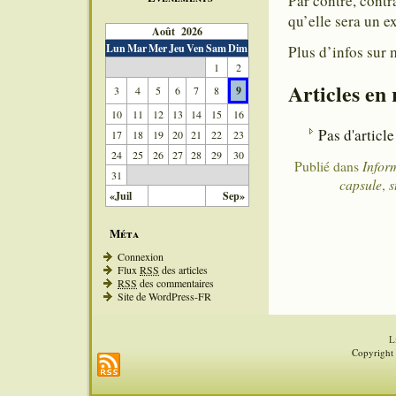
Par contre, cont
qu’elle sera un e
Août 2026
Lun
Mar
Mer
Jeu
Ven
Sam
Dim
Plus d’infos sur
1
2
Articles en
3
4
5
6
7
8
9
10
11
12
13
14
15
16
Pas d'article
17
18
19
20
21
22
23
24
25
26
27
28
29
30
Publié dans
Infor
31
capsule
,
s
«Juil
Sep»
Méta
Connexion
Flux
RSS
des articles
RSS
des commentaires
Site de WordPress-FR
L
Copyright 