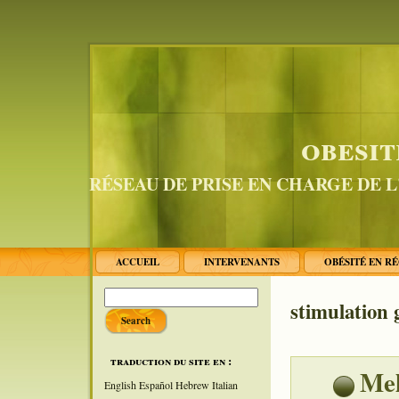
obesit
RÉSEAU DE PRISE EN CHARGE DE 
ACCUEIL
INTERVENANTS
OBÉSITÉ EN R
stimulation 
traduction du site en :
Mel
English
Español
Hebrew
Italian