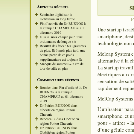
s
Articles récents
Séminaire digital sur la
P
motivation au long terme
Fin d’activité du Dr BUENOS à
la clinique CHAMPEAU au 01
Une startup israé
décembre 2019
smartphone, dest
10 à 20 noix chaque jour : une
ordonnance de longue vie
technologie non 
Résultat des fêtes : 600 grammes
de plus. Et 6 mois plus tard, une
Melcap System es
bonne partie de ce poids
supplémentaire est toujours là.
alternative à la 
Manque de sommeil = 3 cm de
La startup travai
tour de taille en plus
électriques aux m
Commentaires récents
sensation de sati
rapidement repue
Rouzier
dans
Fin d’activité du Dr
BUENOS à la clinique
CHAMPEAU au 01 décembre
MelCap Systems
2019
Dr Patrick BUENOS
dans
L’utilisateur par
Obésité en région Poitou
Charente
smartphone, et un
Rebecca B.
dans
Obésité en
pour « attirer » 
région Poitou Charente
Dr Patrick BUENOS
dans
d’une gélule conne
Obésité en région Poitou