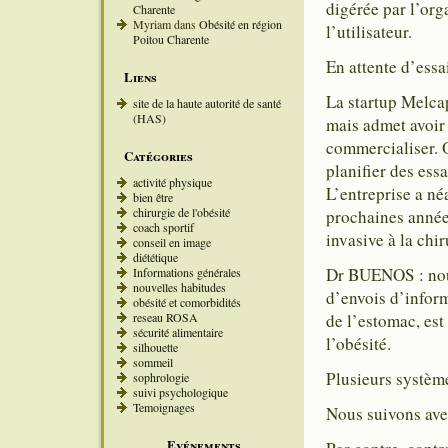
digérée par l’org
Charente
Myriam
dans
Obésité en région
l’utilisateur.
Poitou Charente
En attente d’essa
Liens
La startup Melcap
site de la haute autorité de santé
(HAS)
mais admet avoir 
commercialiser. O
Catégories
planifier des ess
activité physique
L’entreprise a n
bien être
chirurgie de l'obésité
prochaines année
coach sportif
invasive à la chir
conseil en image
diététique
Dr BUENOS : nous 
Informations générales
nouvelles habitudes
d’envois d’inform
obésité et comorbidités
reseau ROSA
de l’estomac, est
sécurité alimentaire
l’obésité.
silhouette
sommeil
Plusieurs système
sophrologie
suivi psychologique
Temoignages
Nous suivons avec
Evénements