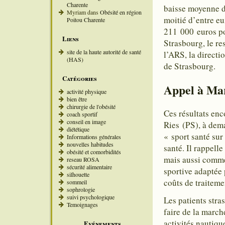
Charente
baisse moyenne de
Myriam
dans
Obésité en région
moitié d’entre e
Poitou Charente
211 000 euros pou
Liens
Strasbourg, le re
site de la haute autorité de santé
l’ARS, la directi
(HAS)
de Strasbourg.
Catégories
Appel à Mar
activité physique
bien être
chirurgie de l'obésité
Ces résultats en
coach sportif
conseil en image
Ries (PS), à dema
diététique
« sport santé sur
Informations générales
nouvelles habitudes
santé. Il rappell
obésité et comorbidités
mais aussi comme
reseau ROSA
sécurité alimentaire
sportive adaptée 
silhouette
coûts de traitem
sommeil
sophrologie
suivi psychologique
Les patients stra
Temoignages
faire de la march
activités nautique
Evénements