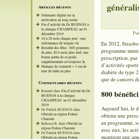
générali
Articles récents
Séminaire digital sur la
motivation au long terme
Fin d’activité du Dr BUENOS à
la clinique CHAMPEAU au 01
Pub
décembre 2019
10 à 20 noix chaque jour : une
En 2012, Strasbou
ordonnance de longue vie
Résultat des fêtes : 600 grammes
programme munici
de plus. Et 6 mois plus tard, une
bonne partie de ce poids
prescription, par
supplémentaire est toujours là.
d’activités sporti
Manque de sommeil = 3 cm de
tour de taille en plus
diabète de type 2
que de cancers d
Commentaires récents
Rouzier
dans
Fin d’activité du Dr
800 bénéfici
BUENOS à la clinique
CHAMPEAU au 01 décembre
2019
Aujourd’hui, le d
Dr Patrick BUENOS
dans
Obésité en région Poitou
obtenu une prescr
Charente
au programme, son
Rebecca B.
dans
Obésité en
région Poitou Charente
avec eux, les act
Dr Patrick BUENOS
dans
montrent une amél
Obésité en région Poitou