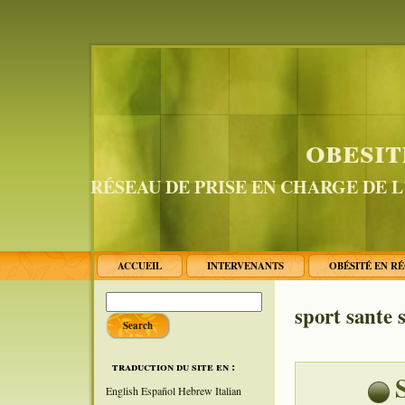
obesit
RÉSEAU DE PRISE EN CHARGE DE 
ACCUEIL
INTERVENANTS
OBÉSITÉ EN R
sport sante
traduction du site en :
English
Español
Hebrew
Italian