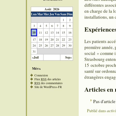
différentes associ
Août 2026
en charge de la l
Lun
Mar
Mer
Jeu
Ven
Sam
Dim
installations, un 
1
2
3
4
5
6
7
8
9
Expériences
10
11
12
13
14
15
16
17
18
19
20
21
22
23
Les patients accé
24
25
26
27
28
29
30
première année, p
31
social » comme il
«Juil
Sep»
Strasbourg entend
15 octobre proch
Méta
santé sur ordonna
Connexion
étrangères engagé
Flux
RSS
des articles
RSS
des commentaires
Site de WordPress-FR
Articles en
Pas d'article
Publié dans
activ